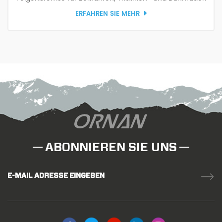
25 mm Außenbreite, 17 mm Innenbreite, Tubeless Ready,
ERFAHREN SIE MEHR
sorgt für Aerodynamik.
ABONNIEREN SIE UNS
E-MAIL ADRESSE EINGEBEN