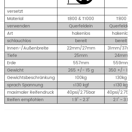
versetzt
Material
t800 & T1000
T800
verwenden
Querfeldein
Querfeldei
Art
hakenlos
hakenlos
schlauchlos
bereit
bereit
Innen-/Außenbreite
22mm/27mm
31mm/37m
Tiefe
25mm
24mm
Erde
557mm
559mm
Gewicht
265 +/- 15 g
350 +/- 15 
Gewichtsbeschränkung
100kg
130kg
sprach Spannung
≤130
kgf
≤130
kgf
maximaler Reifendruck
40psi/2.75bar
40psi/2.75b
Reifen empfohlen
1.9" ~ 2.3"
2.1" ~ 3.1"