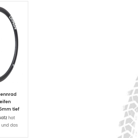
it
25/36/40/45/50/55/88 mm
/88 mm
Tiefenoptionen.
das sind die Carbon 700C Felgen
0C Felgen
der Lightweight Serie.
rie.
Rennrad
eifen
5mm tief
satz
hat
, und das
etet Ihnen