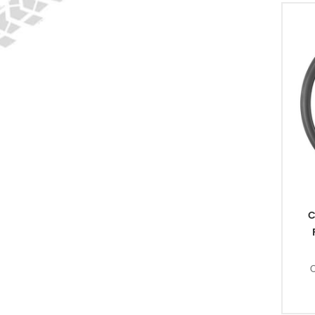
3
C
C