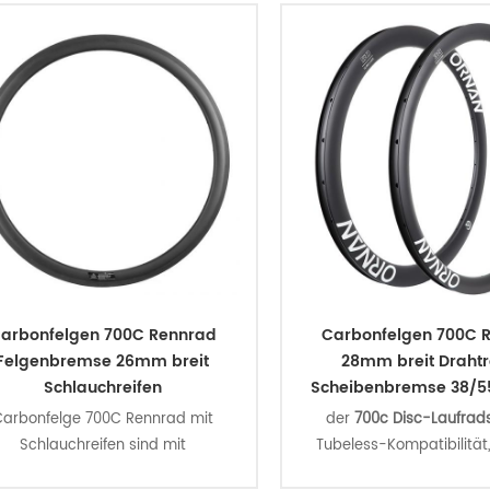
mm breit innen, mit
mm breit innen, m
0/35/38/45/50/56/60/80 mm
25/36/40/45/50/55
Tiefenoptionen.
Tiefenoptionen.
das sind die Carbon 70
der ultraleichten Se
arbonfelgen 700C Rennrad
Carbonfelgen 700C 
Felgenbremse 26mm breit
28mm breit Drahtr
Schlauchreifen
Scheibenbremse 38/5
arbonfelge 700C Rennrad mit
der
700c Disc-Laufrad
Schlauchreifen sind mit
Tubeless-Kompatibilität
aerodynamischer U-Profil-
aerodynamische Design bi