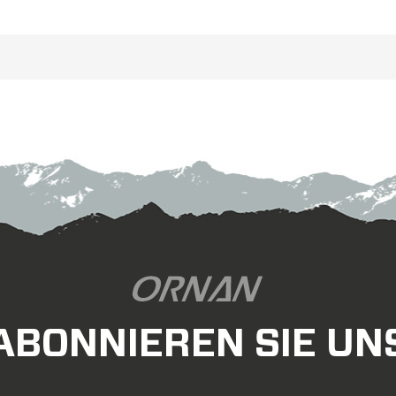
Technologie, 26 mm breite
unvergleichliche Aero-Vor
Außenseite, mit
stellen Aufkleber koste
25/36/40/45/50/55/88 mm
Verfügung, mit unserem 
Tiefenoptionen.
und Aufkleberbuchst
s sind die Carbon 700C Felgen
der Lightweight Serie.
ABONNIEREN SIE UN