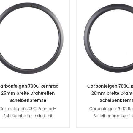
arbonfelgen 700C Rennrad
Carbonfelgen 700C 
25mm breite Drahtreifen
26mm breite Draht
Scheibenbremse
Scheibenbrem
Carbonfelgen 700C Rennrad-
Carbonfelgen 700C R
Scheibenbremse sind mit
Scheibenbremse sin
aerodynamischer U-Profil-
aerodynamischer U-P
hnologie, 25 mm breit außen, 18
Technologie, 26 mm breit