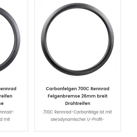
Rennrad
Carbonfelgen 700C Rennrad
reifen
Felgenbremse 26mm breit
se
Drahtreifen
ennrad-
700C Rennrad-Carbonfelge ist mit
d mit
aerodynamischer U-Profil-
rofil-
Technologie, 26 mm breit außen, 19
 außen, 19
mm breit innen, mit