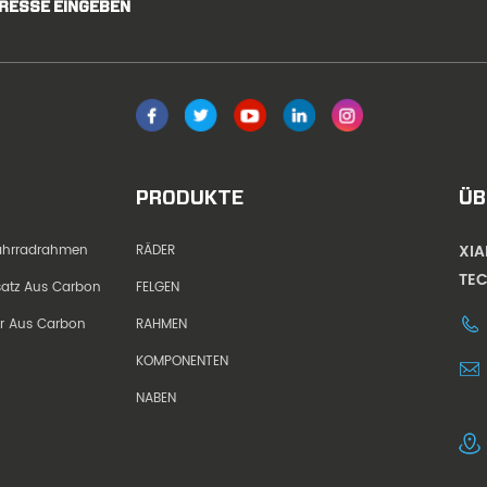
DRESSE EINGEBEN
PRODUKTE
ÜB
XI
Fahrradrahmen
RÄDER
TEC
dsatz Aus Carbon
FELGEN
er Aus Carbon
RAHMEN
KOMPONENTEN
NABEN