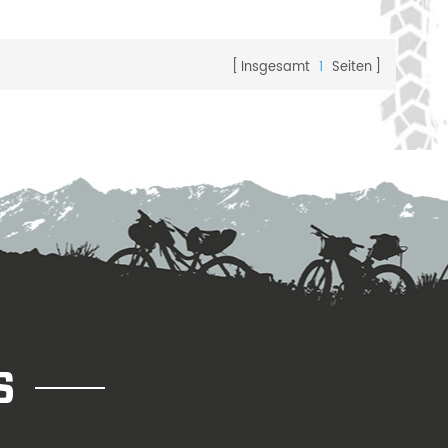
teile. wir
nlos zur
Firmenlogo
Insgesamt
1
Seiten
aben.
S