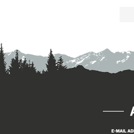
k
ge
E-MAIL A