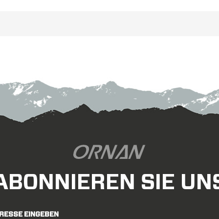
steif, langlebig und
wartungsfreundlich, perfekte
Übertragung deiner Kraft und
Zuverlässigkeit, damit du dich
onzentrieren kannst zum Reiten.
eignet für professionelle Fahrer
oder Rennfahrer.
ABONNIEREN SIE UN
DRESSE EINGEBEN