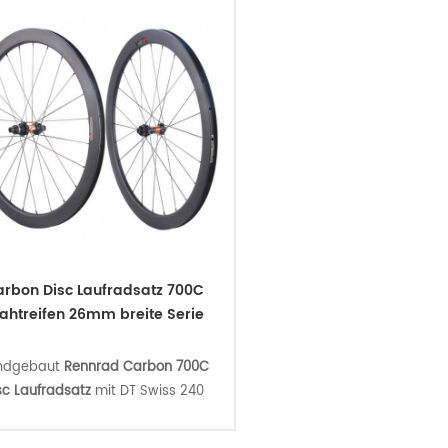
rbon Disc Laufradsatz 700C
ahtreifen 26mm breite Serie
ndgebaut
Rennrad Carbon 700C
sc Laufradsatz
mit DT Swiss 240
XP Straightpull Nabe und Aero
pim Cx-Ray Speichen, die leicht,