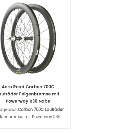
Aero Road Carbon 700C
aufräder Felgenbremse mit
Powerway R36 Nabe
dgebaut
Carbon 700C Laufräder
elgenbremse mit Powerway R36
chnell, vielseitig,
gerade ziehen
luminiumnabe und Säule 1423