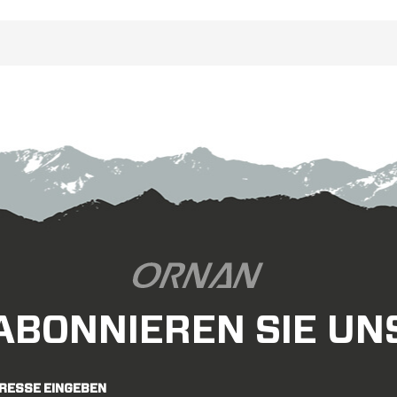
ichen, stark und haltbar. dies ist
ein sparsamerer Laufradsatz.
erfekt für Ihr tägliches Training,
beim Fahren.
ABONNIEREN SIE UN
DRESSE EINGEBEN