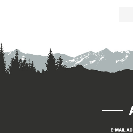
Spe
p
E-MAIL A