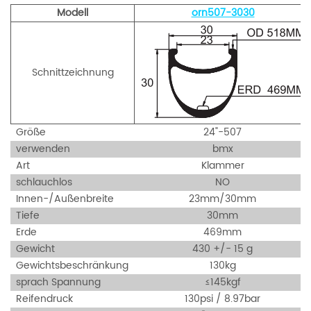
Modell
orn507-3030
Schnittzeichnung
Größe
24"-507
verwenden
bmx
Art
Klammer
schlauchlos
NO
Innen-/Außenbreite
23mm/30mm
Tiefe
30mm
Erde
469mm
Gewicht
430 +/- 15 g
Gewichtsbeschränkung
130kg
sprach Spannung
≤145kgf
Reifendruck
130psi / 8.97bar