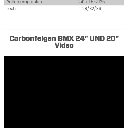
Reifen empfohlen
24" x 1.5~2.125
Loch
28/32/36
Carbonfelgen BMX 24" UND 20"
Video