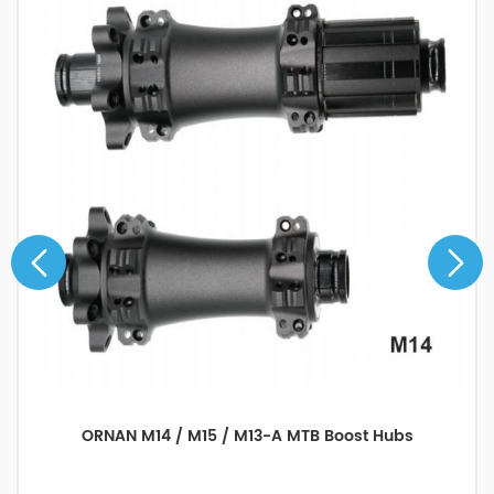
Carbonfelgen 700C Rennrad Felgenbremse 25mm
breit Drahtreifen 38/50mm tief