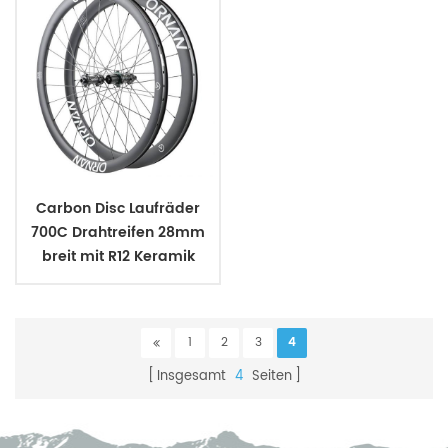
Carbon Disc Laufräder
700C Drahtreifen 28mm
breit mit R12 Keramik
Nabe
1
2
3
4
Insgesamt
4
Seiten