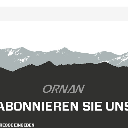
arken Sapim-Rennspeichen, der
steif, langlebig u
nstigste Performance-Carbon-
wartungsfreundlich, p
Rennrad-Laufradsatz.
übertragung deiner kr
zuverlässigkeit, geeig
professionelle fahrer oder
.
ABONNIEREN SIE UN
DRESSE EINGEBEN