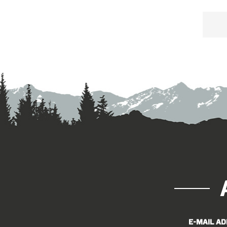
st
gü
E-MAIL A