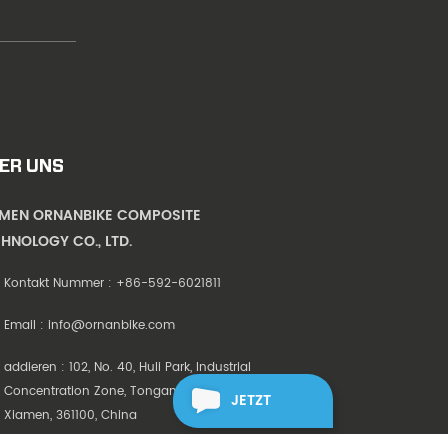
ER UNS
AMEN ORNANBIKE COMPOSITE
HNOLOGY CO., LTD.
Kontakt Nummer :
+86-592-6021811
Email :
info@ornanbike.com
addieren : 102, No. 40, Huli Park, Industrial
Concentration Zone, Tongan District,
JETZT
Xiamen, 361100, China