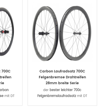
z 700C
Carbon Laufradsatz 700C
reifen
Felgenbremse Drahtreifen
rie
28mm breite Serie
arbon
der
bester leichter 700c
se
mit DT
Felgenbremslaufradsatz
mit DT
nd aero
swiss 180 ratchet EXP 36 naben und
ie leicht,
aero sapim cx-ray speichen, ist die