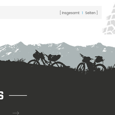
nd
ultimative kombination aus
erfekte
leichtgewicht und zuverlässigkeit.
Insgesamt
1
Seiten
aft und
das top level of racing, erfüllt perfekt
net für
die bedürfnisse der schnellsten
 rennfahrer
rennfahrer der welt.
S