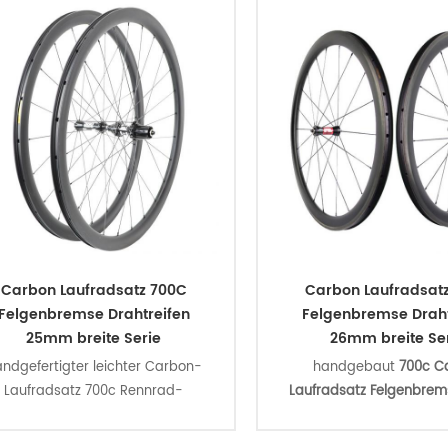
Carbon Laufradsatz 700C
Carbon Laufradsat
Felgenbremse Drahtreifen
Felgenbremse Draht
25mm breite Serie
26mm breite Se
ndgefertigter leichter Carbon-
handgebaut
700c C
Laufradsatz 700c Rennrad-
Laufradsatz Felgenbrem
elgenbremse mit DT Swiss 350
swiss 240 EXP naben u
Ratchet 18-Systemnaben und
sapim cx-ray speichen, d