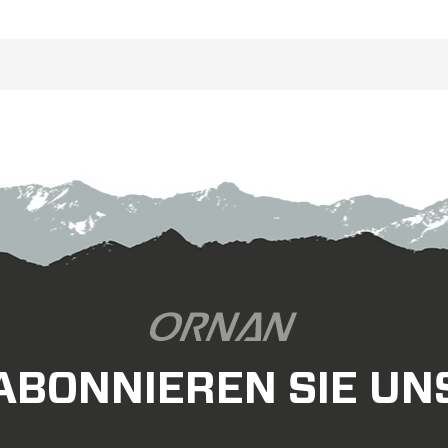
und schnell.
 Carbon XC-Laufradsatz verfügt
über die neuen DT Swiss 350
Ratchet 36-Systemnaben für
imatives Gewicht, Steifigkeit und
Haltbarkeit. Es ist der ideale
rrad-Laufradsatz für Profi- oder
Rennfahrer.
ABONNIEREN SIE UN