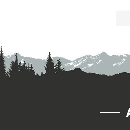
Der
ult
Fah