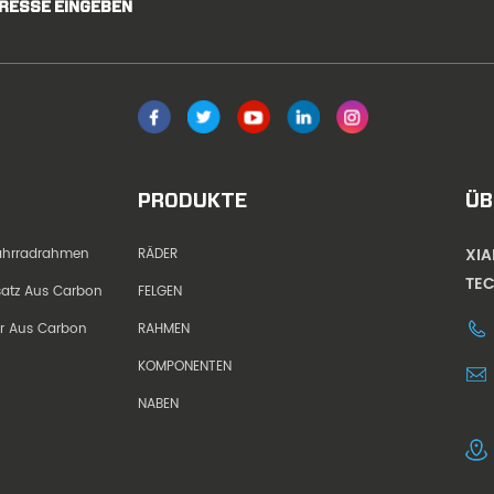
DRESSE EINGEBEN
PRODUKTE
ÜB
XI
Fahrradrahmen
RÄDER
TEC
dsatz Aus Carbon
FELGEN
er Aus Carbon
RAHMEN
KOMPONENTEN
NABEN