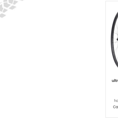
Rat
für
a
Hal
ult
h
Ca
m