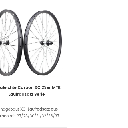
chet EXP 36 Keramiklagernaben
perfekt für Fahrer, di
 das Carbonrad, das Nonplusultra
Performance-Laufräder
n Leichtgewicht, Steifigkeit und
konkurrenzfähigen Preis
tbarkeit. ideale Laufräder für den
Profi- oder Rennradfahrer.
raleichte Carbon XC 29er MTB
Laufradsatz Serie
andgebaut
XC-Laufradsatz aus
rbon
mit 27/28/30/31/32/36/37
m Außenbreitenoptionen,
leicht