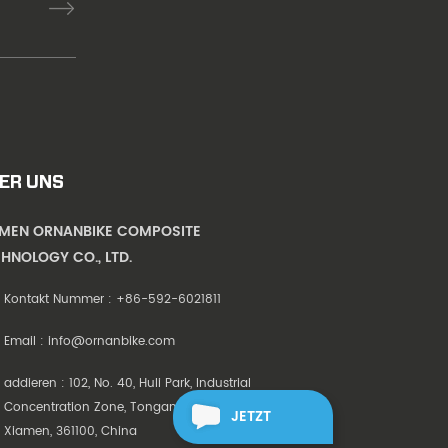
ER UNS
AMEN ORNANBIKE COMPOSITE
HNOLOGY CO., LTD.
Kontakt Nummer :
+86-592-6021811
Email :
info@ornanbike.com
addieren : 102, No. 40, Huli Park, Industrial
Concentration Zone, Tongan District,
JETZT
Xiamen, 361100, China