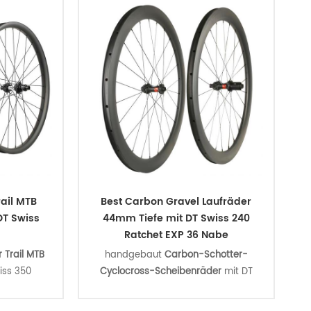
ail MTB
Best Carbon Gravel Laufräder
DT Swiss
44mm Tiefe mit DT Swiss 240
Ratchet EXP 36 Nabe
 Trail MTB
handgebaut
Carbon-Schotter-
iss 350
Cyclocross-Scheibenräder
mit DT
nter Lock
Swiss 240 EXP Straightpull Nabe und
-Speiche,
Aero Sapim Cx-Ray Speichen, die