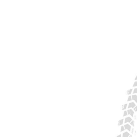
e High-
leicht, steif, langlebig und
 zu einem
wartungsfreundlich, perfekte
 suchen.
Übertragung deiner Kraft und
Zuverlässigkeit, damit du dich
konzentrieren kannst zum Reiten.
geeignet für professionelle Fahrer
oder Rennfahrer.