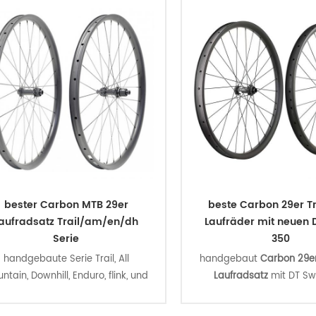
bester Carbon MTB 29er
beste Carbon 29er Tr
aufradsatz Trail/am/en/dh
Laufräder mit neuen 
Serie
350
handgebaute Serie Trail, All
handgebaut
Carbon 29er
ntain, Downhill, Enduro, flink, und
Laufradsatz
mit DT Sw
lut innovativ,
Carbon Boost 29er
Ratchet 36 SL Boost Ce
Laufradsatz
mit DT Swiss 180
Nabe und Sapim Cx-Ray