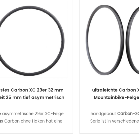
stes Carbon XC 29er 32 mm
ultraleichte Carbon 
eit 25 mm tief asymmetrisch
Mountainbike-Felge
e asymmetrische 29er XC-Felge
handgebaut
Carbon-XC
us Carbon ohne Haken hat eine
Serie ist in verschiedene
enbreite von 27 mm,, die perfekt
erhältlich, 27/28/30/31
schnell rollenden Cross-Country-
mm breite Optionen, Le