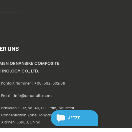
ER UNS
AMEN ORNANBIKE COMPOSITE
HNOLOGY CO., LTD.
Kontakt Nummer :
+86-592-6021811
Email :
info@ornanbike.com
addieren : 102, No. 40, Huli Park, Industrial
Concentration Zone, Tongan District,
JETZT
Xiamen, 361100, China