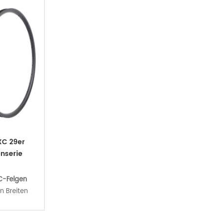
XC 29er
nserie
-Felgen
n Breiten
/32/36/37
icht und