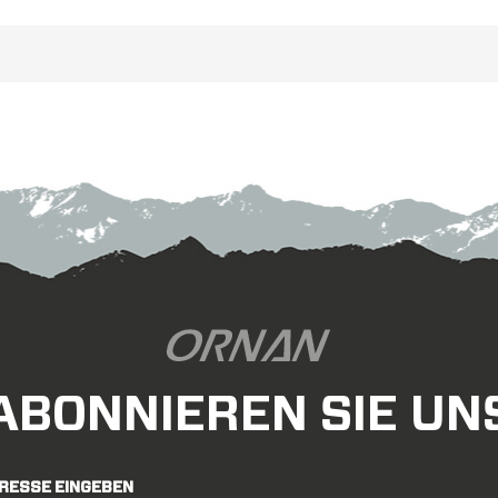
fen von 2.1 Zoll bis 2.7 Zoll. passt
schnell. Es ist die ideale 
ultimative XC-Rennräder
.
für Profi- oder Rennf
ABONNIEREN SIE UN
DRESSE EINGEBEN